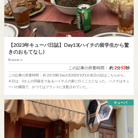
【2023年キューバ日誌】Day13(ハイチの留学生から驚
きのおもてなし)
2024.09.15
この記事の所要時間：
約
2
分
53
秒
この記事の所要時間： 約 2分53秒 Day13(2023/10/12) 前日の話はこちらから。
今日は、Sさんの同級生であるハイチ人の家に行くことになった。 ハイチはキュ
ーバの隣国で、かつてはフランスに支配されていた。…
キューバ