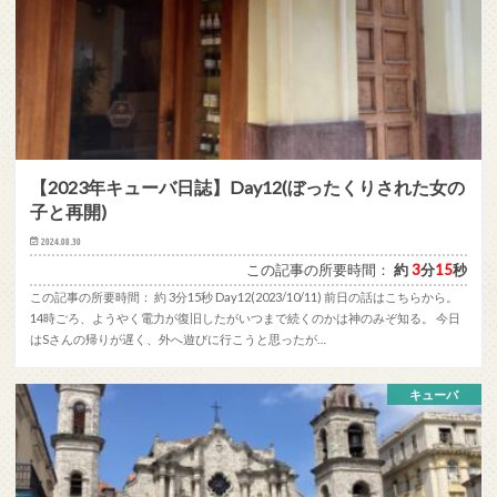
【2023年キューバ日誌】Day12(ぼったくりされた女の
子と再開)
2024.08.30
この記事の所要時間：
約
3
分
15
秒
この記事の所要時間： 約 3分15秒 Day12(2023/10/11) 前日の話はこちらから。
14時ごろ、ようやく電力が復旧したがいつまで続くのかは神のみぞ知る。 今日
はSさんの帰りが遅く、外へ遊びに行こうと思ったが…
キューバ