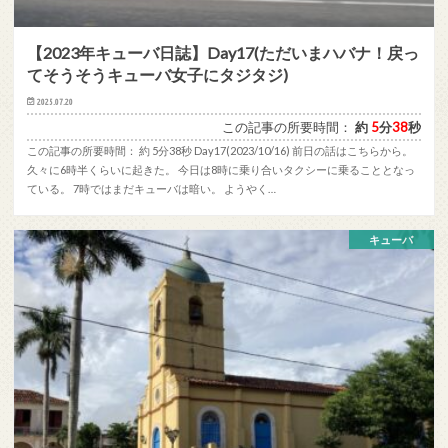
【2023年キューバ日誌】Day17(ただいまハバナ！戻っ
てそうそうキューバ女子にタジタジ)
2025.07.20
この記事の所要時間：
約
5
分
38
秒
この記事の所要時間： 約 5分38秒 Day17(2023/10/16) 前日の話はこちらから。
久々に6時半くらいに起きた。 今日は8時に乗り合いタクシーに乗ることとなっ
ている。 7時ではまだキューバは暗い。 ようやく…
キューバ