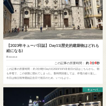
【2023年キューバ日誌】Day11(歴史的建築物はどれも
絵になる)
2024.08.28
この記事の所要時間：
約
3
分
8
秒
この記事の所要時間： 約 3分8秒 Day11(2023/10/10) 前日の話はこちらから。 朝
も停電で、この状態に慣れてしまった。 数時間回復しては、停電の繰り返し。
今日は独立戦争開始記念日で祝日のため、いつもより…
キューバ