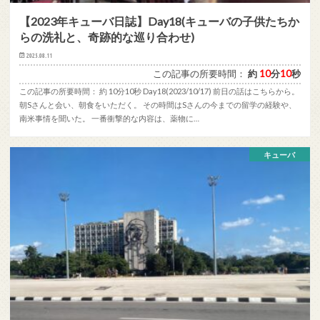
【2023年キューバ日誌】Day18(キューバの子供たちか
らの洗礼と、奇跡的な巡り合わせ)
2025.08.11
この記事の所要時間：
約
10
分
10
秒
この記事の所要時間： 約 10分10秒 Day18(2023/10/17) 前日の話はこちらから。
朝Sさんと会い、朝食をいただく。 その時間はSさんの今までの留学の経験や、
南米事情を聞いた。 一番衝撃的な内容は、薬物に…
キューバ