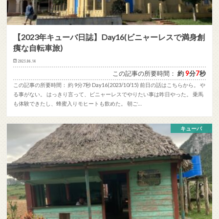
【2023年キューバ日誌】Day16(ビニャーレスで満身創
痍な自転車旅)
2025.06.14
この記事の所要時間：
約
9
分
7
秒
この記事の所要時間： 約 9分7秒 Day16(2023/10/15) 前日の話はこちらから。 や
る事がない。 はっきり言って、ビニャーレスでやりたい事は昨日やった。 乗馬
も体験できたし、蜂蜜入りモヒートも飲めた。 朝ご…
キューバ