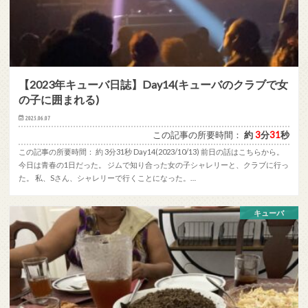
【2023年キューバ日誌】Day14(キューバのクラブで女
の子に囲まれる)
2025.06.07
この記事の所要時間：
約
3
分
31
秒
この記事の所要時間： 約 3分31秒 Day14(2023/10/13) 前日の話はこちらから。
今日は青春の1日だった。 ジムで知り合った女の子シャレリーと、クラブに行っ
た。 私、Sさん、シャレリーで行くことになった。…
キューバ