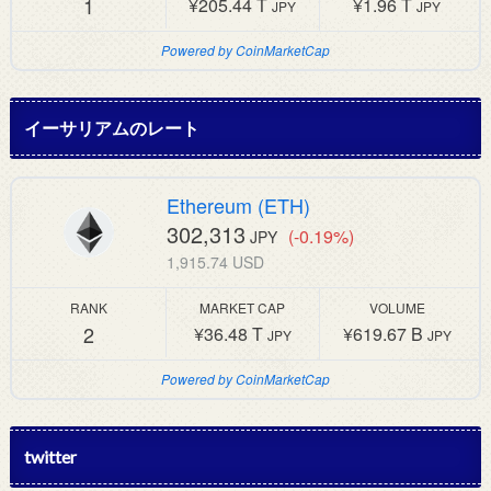
1
¥205.44 T
¥1.96 T
JPY
JPY
Powered by CoinMarketCap
イーサリアムのレート
Ethereum (ETH)
302,313
(-0.19%)
JPY
1,915.74 USD
RANK
MARKET CAP
VOLUME
2
¥36.48 T
¥619.67 B
JPY
JPY
Powered by CoinMarketCap
twitter