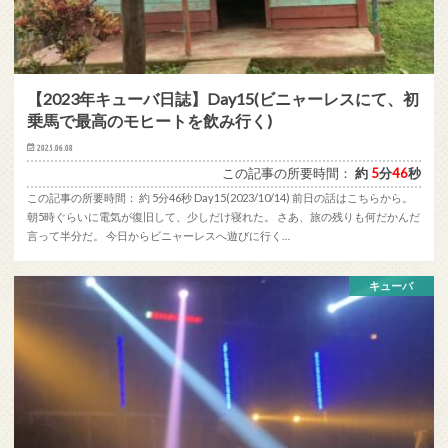
【2023年キューバ日誌】Day15(ビニャーレスにて、初
乗馬で最高のモヒートを飲み行く)
2025.06.08
この記事の所要時間：
約
5
分
46
秒
この記事の所要時間： 約 5分46秒 Day15(2023/10/14) 前日の話はこちらから。
朝5時ぐらいに電気が復旧して、少しだけ寝れた。 さあ、旅の残りも何だかんだ
言って半分だ。 今日からビニャーレスへ遊びに行く…
キューバ