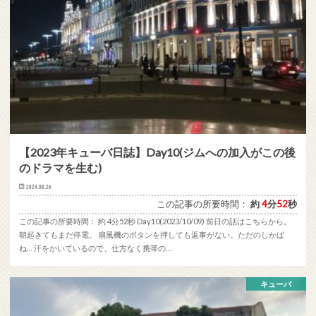
【2023年キューバ日誌】Day10(ジムへの加入がこの後
のドラマを生む)
2024.08.26
この記事の所要時間：
約
4
分
52
秒
この記事の所要時間： 約 4分52秒 Day10(2023/10/09) 前日の話はこちらから。
朝起きてもまだ停電。 扇風機のボタンを押しても返事がない。ただのしかば
ね… 汗をかいているので、仕方なく携帯の…
キューバ