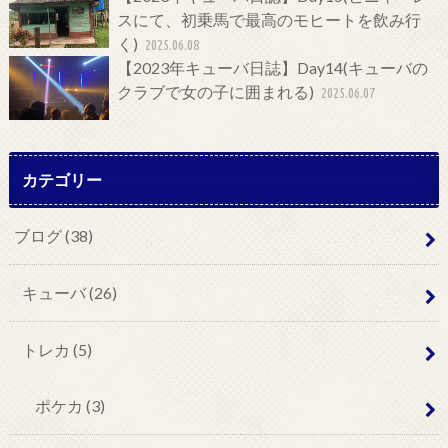
スにて、初乗馬で最高のモヒートを飲み行
く)
2025.06.08
【2023年キューバ日誌】Day14(キューバの
クラブで女の子に囲まれる)
2025.06.07
カテゴリー
ブログ
(38)
キューバ
(26)
トレカ
(5)
ポケカ
(3)