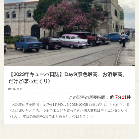
【2023年キューバ日誌】Day9(景色最高、お酒最高、
だけどぼったくり)
2024.08.22
この記事の所要時間：
約
7
分
11
秒
この記事の所要時間： 約 7分11秒 Day9(2023/10/08) 前日の話はこちらから。 S
さんに聞いたところ、今まで水などを買ってきた個人商店はティエンダという
らしい。 本日の感想を1言でまとめると、今日も全くキ…