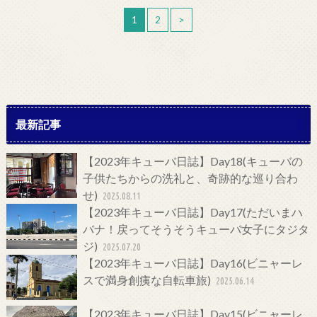
1
2
>
最新記事
【2023年キューバ日誌】Day18(キューバの
子供たちからの洗礼と、奇跡的な巡り合わ
せ)
2025.08.11
【2023年キューバ日誌】Day17(ただいまハ
バナ！戻ってそうそうキューバ女子にタジタ
ジ)
2025.07.20
【2023年キューバ日誌】Day16(ビニャーレ
スで満身創痍な自転車旅)
2025.06.14
【2023年キューバ日誌】Day15(ビニャーレ